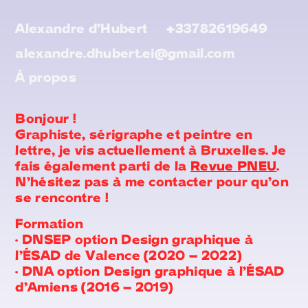
Alexandre d'Hubert
+33782619649
alexandre.dhubert.ei@gmail.com
À propos
Bonjour !
Graphiste, sérigraphe et peintre en
lettre, je vis actuellement à Bruxelles. Je
fais également parti de la
Revue PNEU
.
N'hésitez pas à me contacter pour qu'on
se rencontre !
Formation
•
DNSEP option Design graphique à
l’ÉSAD de Valence (2020 – 2022)
•
DNA option Design graphique à l’ÉSAD
d’Amiens (2016 – 2019)