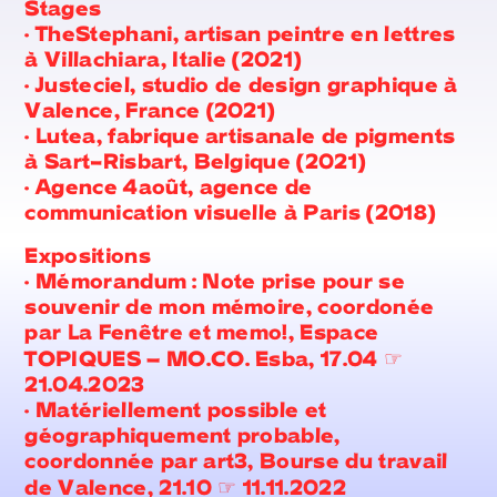
Stages
•
TheStephani, artisan peintre en lettres
à Villachiara, Italie (2021)
•
Justeciel, studio de design graphique à
Valence, France (2021)
•
Lutea, fabrique artisanale de pigments
à Sart-Risbart, Belgique (2021)
•
Agence 4août, agence de
communication visuelle à Paris (2018)
Expositions
•
Mémorandum : Note prise pour se
souvenir de mon mémoire, coordonée
par La Fenêtre et memo!, Espace
TOPIQUES – MO.CO. Esba, 17.04 ☞
21.04.2023
•
Matériellement possible et
géographiquement probable,
coordonnée par art3, Bourse du travail
de Valence, 21.10 ☞ 11.11.2022